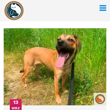
13
WRZ