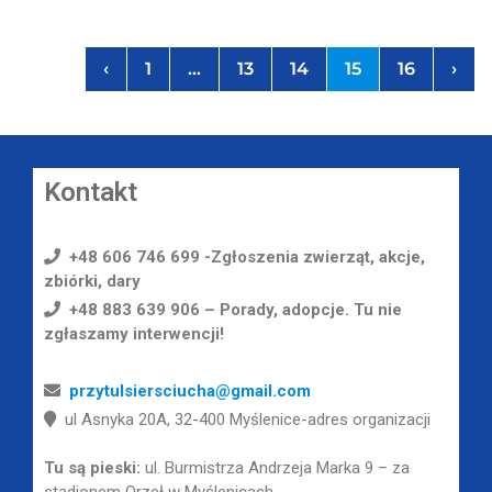
‹
1
…
13
14
15
16
›
Kontakt
+48 606 746 699 -Zgłoszenia zwierząt, akcje,
zbiórki, dary
+48 883 639 906 – Porady, adopcje. Tu nie
zgłaszamy interwencji!
przytulsiersciucha@gmail.com
ul Asnyka 20A, 32-400 Myślenice-adres organizacji
Tu są pieski:
ul. Burmistrza Andrzeja Marka 9 – za