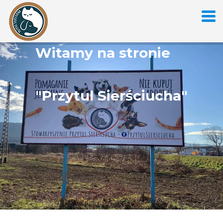
Witamy na stronie
"Przytul Sierściucha"