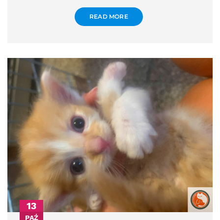
READ MORE
13
PAŹ