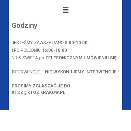
Godziny
JESTEŚMY ZAWSZE RANO
8
:00-10:00
I PO POLUDNIU
16:00-18:00
ND & ŚWIĘTA po
TELEFONICZNYM UMÓWIENIU SIĘ!
INTERWENCJE –
NIE WYKONUJEMY INTERWENCJI!!!
PROSIMY ZGŁASZAĆ JE DO
KTOZ@KTOZ.KRAKOW.PL
© 2023 STOWARZYSZENIE PRZYTUL
SIERŚCIUCHA. ALL RIGHTS RESERVED.