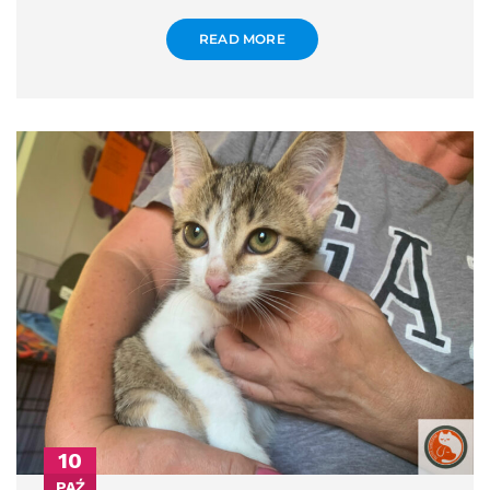
READ MORE
10
PAŹ