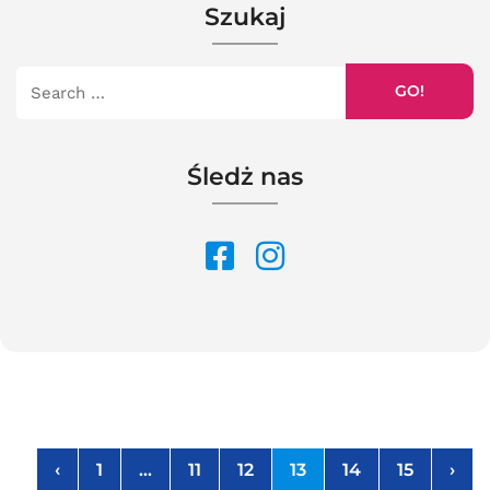
Szukaj
GO!
Śledż nas
‹
1
…
11
12
13
14
15
›