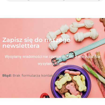
Zapisz się do naszego
newslettera
Wysyłamy wiadomości nie częściej niż raz z miesiącu. Nie
wysyłamy Spamu!
Błąd:
Brak formularza kontaktowego.