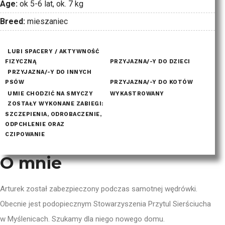
Age:
ok 5-6 lat, ok. 7 kg
Breed:
mieszaniec
LUBI SPACERY / AKTYWNOŚĆ
FIZYCZNĄ
PRZYJAZNA/-Y DO DZIECI
PRZYJAZNA/-Y DO INNYCH
PSÓW
PRZYJAZNA/-Y DO KOTÓW
UMIE CHODZIĆ NA SMYCZY
WYKASTROWANY
ZOSTAŁY WYKONANE ZABIEGI:
SZCZEPIENIA, ODROBACZENIE,
ODPCHLENIE ORAZ
CZIPOWANIE
O mnie
Arturek został zabezpieczony podczas samotnej wędrówki.
Obecnie jest podopiecznym Stowarzyszenia Przytul Sierściucha
w Myślenicach. Szukamy dla niego nowego domu.