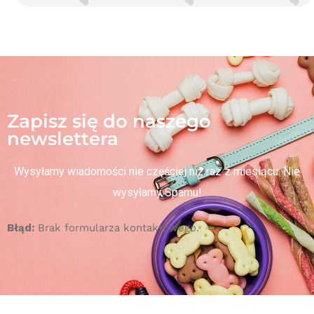
Zapisz się do naszego
newslettera
Wysyłamy wiadomości nie częściej niż raz z miesiącu. Nie
wysyłamy Spamu!
Błąd:
Brak formularza kontaktowego.