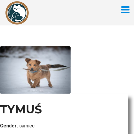
TYMUŚ
Gender:
samiec