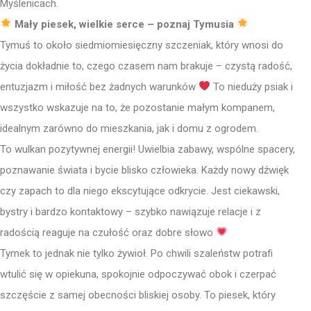
Myślenicach.
Mały piesek, wielkie serce – poznaj Tymusia
Tymuś to około siedmiomiesięczny szczeniak, który wnosi do
życia dokładnie to, czego czasem nam brakuje – czystą radość,
entuzjazm i miłość bez żadnych warunków
To nieduży psiak i
wszystko wskazuje na to, że pozostanie małym kompanem,
idealnym zarówno do mieszkania, jak i domu z ogrodem.
To wulkan pozytywnej energii! Uwielbia zabawy, wspólne spacery,
poznawanie świata i bycie blisko człowieka. Każdy nowy dźwięk
czy zapach to dla niego ekscytujące odkrycie. Jest ciekawski,
bystry i bardzo kontaktowy – szybko nawiązuje relacje i z
radością reaguje na czułość oraz dobre słowo
Tymek to jednak nie tylko żywioł. Po chwili szaleństw potrafi
wtulić się w opiekuna, spokojnie odpoczywać obok i czerpać
szczęście z samej obecności bliskiej osoby. To piesek, który