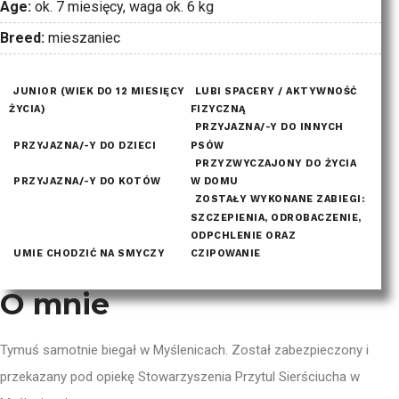
Age:
ok. 7 miesięcy, waga ok. 6 kg
Breed:
mieszaniec
JUNIOR (WIEK DO 12 MIESIĘCY
LUBI SPACERY / AKTYWNOŚĆ
ŻYCIA)
FIZYCZNĄ
PRZYJAZNA/-Y DO INNYCH
PRZYJAZNA/-Y DO DZIECI
PSÓW
PRZYZWYCZAJONY DO ŻYCIA
PRZYJAZNA/-Y DO KOTÓW
W DOMU
ZOSTAŁY WYKONANE ZABIEGI:
SZCZEPIENIA, ODROBACZENIE,
ODPCHLENIE ORAZ
UMIE CHODZIĆ NA SMYCZY
CZIPOWANIE
O mnie
Tymuś samotnie biegał w Myślenicach. Został zabezpieczony i
przekazany pod opiekę Stowarzyszenia Przytul Sierściucha w