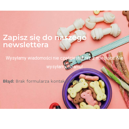
Zapisz się do naszego
newslettera
Wysyłamy wiadomości nie częściej niż raz z miesiącu. Nie
wysyłamy Spamu!
Błąd:
Brak formularza kontaktowego.