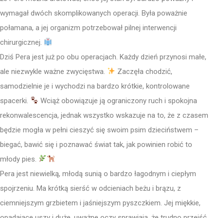
wymagał dwóch skomplikowanych operacji. Była poważnie
połamana, a jej organizm potrzebował pilnej interwencji
chirurgicznej.
Dziś Pera jest już po obu operacjach. Każdy dzień przynosi małe,
ale niezwykle ważne zwycięstwa.
Zaczęła chodzić,
samodzielnie je i wychodzi na bardzo krótkie, kontrolowane
spacerki.
Wciąż obowiązuje ją ograniczony ruch i spokojna
rekonwalescencja, jednak wszystko wskazuje na to, że z czasem
będzie mogła w pełni cieszyć się swoim psim dzieciństwem –
biegać, bawić się i poznawać świat tak, jak powinien robić to
młody pies.
Pera jest niewielką, młodą sunią o bardzo łagodnym i ciepłym
spojrzeniu. Ma krótką sierść w odcieniach beżu i brązu, z
ciemniejszym grzbietem i jaśniejszym pyszczkiem. Jej miękkie,
opadające uszy i duże, uważne oczy sprawiają, że trudno przejść