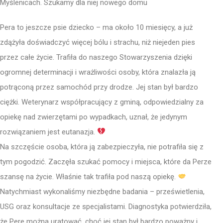
Myślenicach. Szukamy dla niej nowego domu
Pera to jeszcze psie dziecko – ma około 10 miesięcy, a już
zdążyła doświadczyć więcej bólu i strachu, niż niejeden pies
przez całe życie. Trafiła do naszego Stowarzyszenia dzięki
ogromnej determinacji i wrażliwości osoby, która znalazła ją
potrąconą przez samochód przy drodze. Jej stan był bardzo
ciężki. Weterynarz współpracujący z gminą, odpowiedzialny za
opiekę nad zwierzętami po wypadkach, uznał, że jedynym
rozwiązaniem jest eutanazja.
Na szczęście osoba, która ją zabezpieczyła, nie potrafiła się z
tym pogodzić. Zaczęła szukać pomocy i miejsca, które da Perze
szansę na życie. Właśnie tak trafiła pod naszą opiekę.
Natychmiast wykonaliśmy niezbędne badania – prześwietlenia,
USG oraz konsultacje ze specjalistami. Diagnostyka potwierdziła,
że Pere można uratować, choć jej stan był bardzo poważny i